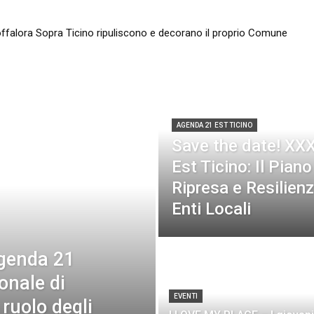
falora Sopra Ticino ripuliscono e decorano il proprio Comune
t Ticino: Il Piano Nazionale di Ripresa e Resilienza e il ruolo degli E
AGENDA 21 EST TICINO
Save the date! XX
Est Ticino: Il Pian
Ripresa e Resilienza
Enti Locali
Agenda 21
ionale di
EVENTI
 ruolo degli