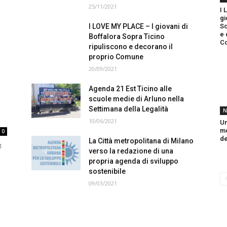
25/11/2021
I 
gi
I LOVE MY PLACE – I giovani di
So
e 
Boffalora Sopra Ticino
C
ripuliscono e decorano il
proprio Comune
20/09/2021
Agenda 21 Est Ticino alle
scuole medie di Arluno nella
Settimana della Legalità
N
10/06/2021
Un
mo
0
de
La Città metropolitana di Milano
1
verso la redazione di una
propria agenda di sviluppo
sostenibile
09/03/2021