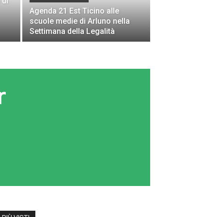
 di
Agenda 21 Est Ticino alle
scuole medie di Arluno nella
Settimana della Legalità
r