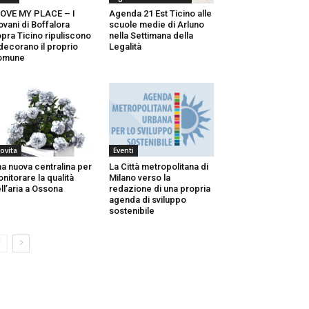
LOVE MY PLACE – I
Agenda 21 Est Ticino alle
ovani di Boffalora
scuole medie di Arluno
pra Ticino ripuliscono
nella Settimana della
decorano il proprio
Legalità
omune
ovita
Eventi
a nuova centralina per
La Città metropolitana di
nitorare la qualità
Milano verso la
ll’aria a Ossona
redazione di una propria
agenda di sviluppo
sostenibile