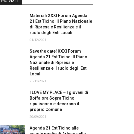
I PIÙ VISTI
Materiali XXXI Forum Agenda
21 Est Ticino: Il Piano Nazionale
di Ripresa e Resilienza e il
ruolo degli Enti Locali
01/12/2021
Save the date! XXXI Forum
Agenda 21 Est Ticino: Il Piano
Nazionale di Ripresa e
Resilienza e il ruolo degli Enti
Locali
25/11/2021
I LOVE MY PLACE – I giovani di
Boffalora Sopra Ticino
ripuliscono e decorano il
proprio Comune
20/09/2021
Agenda 21 Est Ticino alle
scuole medie di Arluno nella