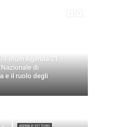
nti Locali
XI Forum Agenda 21
o Nazionale di
 e il ruolo degli
AGENDA 21 EST TICINO