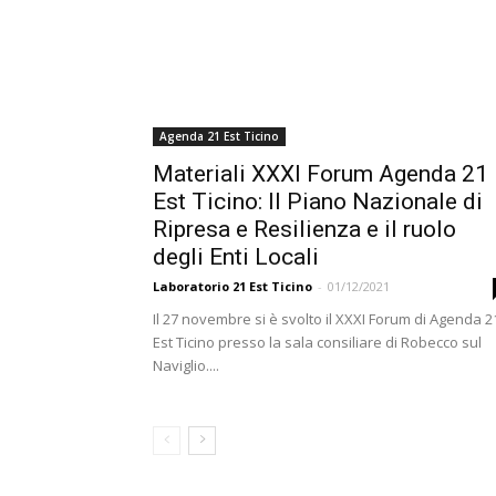
Agenda 21 Est Ticino
Materiali XXXI Forum Agenda 21
Est Ticino: Il Piano Nazionale di
Ripresa e Resilienza e il ruolo
degli Enti Locali
Laboratorio 21 Est Ticino
-
01/12/2021
Il 27 novembre si è svolto il XXXI Forum di Agenda 2
Est Ticino presso la sala consiliare di Robecco sul
Naviglio....