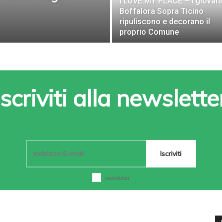
I LOVE MY PLACE – I giovani
Boffalora Sopra Ticino
ripuliscono e decorano il
proprio Comune
Iscriviti alla newslette
Iscriviti
newsletter