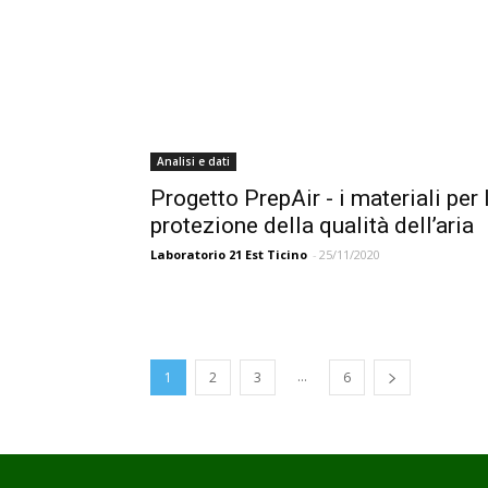
Analisi e dati
Progetto PrepAir - i materiali per 
protezione della qualità dell’aria
Laboratorio 21 Est Ticino
-
25/11/2020
...
1
2
3
6